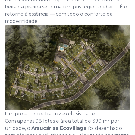
beira da piscina se torna um privilégio cotidiano. É o
retorno à essência — com todo o conforto da
modernidade.
Um projeto que traduz exclusividade
Com apenas 98 lotes e área total de 390 m² por
unidade, o
Araucárias Ecovillage
foi desenhado