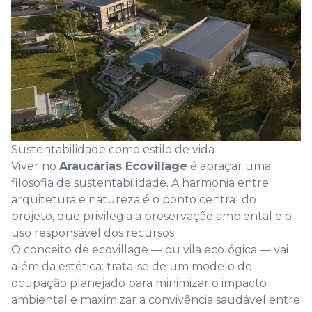
Sustentabilidade como estilo de vida
Viver no
Araucárias Ecovillage
é abraçar uma
filosofia de sustentabilidade. A harmonia entre
arquitetura e natureza é o ponto central do
projeto, que privilegia a preservação ambiental e o
uso responsável dos recursos.
O conceito de ecovillage — ou vila ecológica — vai
além da estética: trata-se de um modelo de
ocupação planejado para minimizar o impacto
ambiental e maximizar a convivência saudável entre